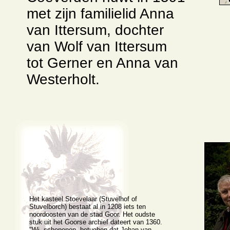
met zijn familielid Anna
van Ittersum, dochter
van Wolf van Ittersum
tot Gerner en Anna van
Westerholt.
Het kasteel Stoevelaar (Stuvelhof of
Stuvelborch) bestaat al in 1208 iets ten
noordoosten van de stad Goor. Het oudste
stuk uit het Goorse archief dateert van 1360.
"Wi, schepenen, betughen dat Johan van