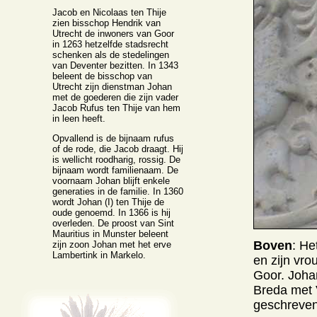
Jacob en Nicolaas ten Thije
zien bisschop Hendrik van
Utrecht de inwoners van Goor
in 1263 hetzelfde stadsrecht
schenken als de stedelingen
van Deventer bezitten. In 1343
beleent de bisschop van
Utrecht zijn dienstman Johan
met de goederen die zijn vader
Jacob Rufus ten Thije van hem
in leen heeft.
Opvallend is de bijnaam rufus
of de rode, die Jacob draagt. Hij
is wellicht roodharig, rossig. De
bijnaam wordt familienaam. De
voornaam Johan blijft enkele
generaties in de familie. In 1360
wordt Johan (I) ten Thije de
oude genoemd. In 1366 is hij
overleden. De proost van Sint
Mauritius in Munster beleent
Boven
: He
zijn zoon Johan met het erve
Lambertink in Markelo.
en zijn vro
Goor. Joha
Breda met 
geschreven