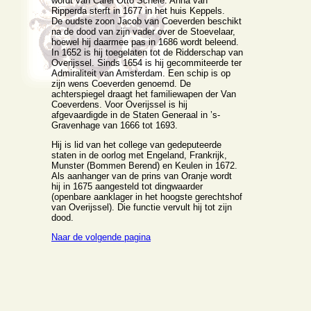
wordt van Carel Otto Schele. Anna van
Ripperda sterft in 1677 in het huis Keppels.
De oudste zoon Jacob van Coeverden beschikt
na de dood van zijn vader over de Stoevelaar,
hoewel hij daarmee pas in 1686 wordt beleend.
In 1652 is hij toegelaten tot de Ridderschap van
Overijssel. Sinds 1654 is hij gecommiteerde ter
Admiraliteit van Amsterdam. Een schip is op
zijn wens Coeverden genoemd. De
achterspiegel draagt het familiewapen der Van
Coeverdens. Voor Overijssel is hij
afgevaardigde in de Staten Generaal in ’s-
Gravenhage van 1666 tot 1693.
Hij is lid van het college van gedeputeerde
staten in de oorlog met Engeland, Frankrijk,
Munster (Bommen Berend) en Keulen in 1672.
Als aanhanger van de prins van Oranje wordt
hij in 1675 aangesteld tot dingwaarder
(openbare aanklager in het hoogste gerechtshof
van Overijssel). Die functie vervult hij tot zijn
dood.
Naar de volgende pagina