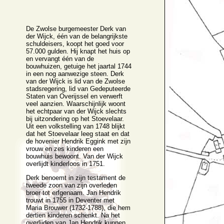
De Zwolse burgemeester Derk van
der Wijck, één van de belangrijkste
schuldeisers, koopt het goed voor
57.000 gulden. Hij knapt het huis op
en vervangt één van de
bouwhuizen, getuige het jaartal 1744
in een nog aanwezige steen. Derk
van der Wijck is lid van de Zwolse
stadsregering, lid van Gedeputeerde
Staten van Overijssel en verwerft
veel aanzien. Waarschijnlijk woont
het echtpaar van der Wijck slechts
bij uitzondering op het Stoevelaar.
Uit een volkstelling van 1748 blijkt
dat het Stoevelaar leeg staat en dat
de hovenier Hendrik Eggink met zijn
vrouw en zes kinderen een
bouwhuis bewoont. Van der Wijck
overlijdt kinderloos in 1751.
Derk benoemt in zijn testament de
tweede zoon van zijn overleden
broer tot erfgenaam. Jan Hendrik
trouwt in 1755 in Deventer met
Maria Brouwer (1732-1788), die hem
dertien kinderen schenkt. Na het
overlijden van Jan Hendrik kunnen