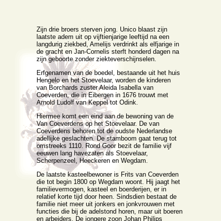
Zijn drie broers sterven jong. Unico blaast zijn
laatste adem uit op vijftienjarige leeftijd na een
langdurig ziekbed, Amelijs verdrinkt als elfjarige in
de gracht en Jan-Cornelis sterft honderd dagen na
zijn geboorte zonder ziekteverschijnselen.
Erfgenamen van de boedel, bestaande uit het huis
Hengelo en het Stoevelaar, worden de kinderen
van Borchards zuster Aleida Isabella van
Coeverden, die in Eibergen in 1676 trouwt met
Arnold Ludolf van Keppel tot Odink.
Hiermee komt een eind aan de bewoning van de
Van Coeverdens op het Stoevelaar. De van
Coeverdens behoren tot de oudste Nederlandse
adellijke geslachten. De stamboom gaat terug tot
omstreeks 1110. Rond Goor bezit de familie vijf
eeuwen lang havezaten als Stoevelaar,
Scherpenzeel, Heeckeren en Wegdam.
De laatste kasteelbewoner is Frits van Coeverden
die tot begin 1800 op Wegdam woont. Hij jaagt het
familievermogen, kasteel en boerderijen, er in
relatief korte tijd door heen. Sindsdien bestaat de
familie niet meer uit jonkers en jonkvrouwen met
functies die bij de adelstond horen, maar uit boeren
en arbeiders. De jongere zoon Johan Philips