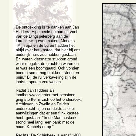
De ontdekking is te danken aan Jan
Hidders. Hij groeide op aan de voet
van de Dingspelerberg aan de
Larenseweg even buiten Markelo.
"Mijn opa en de buren hadden het
altijd over het kasteel dat hier bij ons
ouderlijk huis zou hebben gestaan.
Er waren kletsnatte stukken grond
waar mogelijk de grachten waren en
er was een boomgaard. Ook vonden
boeren soms nog brokken steen en
puin." Bij de ruilverkaveling zijn de
laatste sporen verdwenen.
Nadat Jan Hidders als
landbouwvoorlichter met pensioen
ging stortte hij zich op het onderzoek.
Archieven in Zwolle en Delden
onderzocht hij en ontdekte allerlei
aanwijzingen dat er een flink kasteel
heeft gestaan. "In de Martinuskerk
stond heel lang een bank met de
naam Keppels er op."
Rechts
: De Schipbeek is vanaf 1400