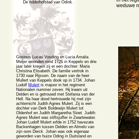
De ridderhofstad van Odink.
weduwe met
Gosinus Lucas Vosding en Lucia Amalia
Meijer woonden rond 1725 in Keppels en drie
jaar later kregen zij er een dochter: Maria
Christina Elisabeth. De familie vertrok in
1730 naar Rijssen. De naam van de heer
Mullert van Keppels dook op in 1734. Johan
Ludolf
Mulert
is majoor in het regiment
Nationalen nummer zeven. Hij kwam uit
Delden en is getrouwd met Stefania van der
Hell. Na haar dood hertrouwde hij met zijn
achternicht Judith Agnes Mulert. Zij is een
dochter van Derk Boldewijn Mulert tot
Oldenhof en Judith Margaretha Sloet. Judith
Agnes Mulert was stiftsjuffer in Zwartewater.
Johan Ludolf Mulert erfde in 1752 havezate
Backenhagen tussen Delden en Almelo van
zijn oom Derck. Johan was ook eigenaar
geworden van huize Oding in Duitsland en