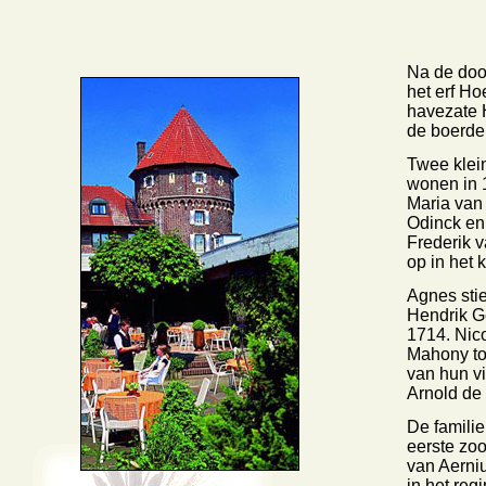
Na de doo
het erf Ho
havezate 
de boerder
Twee klei
wonen in 1
Maria van
Odinck en 
Frederik 
op in het 
Agnes sti
Hendrik Ge
1714. Nico
Mahony tot
van hun vi
Arnold de 
De famili
eerste zo
van Aerni
in het re